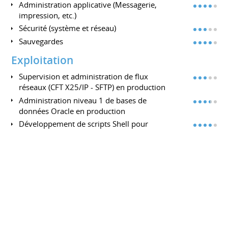
Administration applicative (Messagerie,
impression, etc.)
Sécurité (système et réseau)
Sauvegardes
Exploitation
Supervision et administration de flux
réseaux (CFT X25/IP - SFTP) en production
Administration niveau 1 de bases de
données Oracle en production
Développement de scripts Shell pour
l'exploitation
Etudes
Migration d'applications,
d'environnements, d'architectures
Faisabilité, efficacité, pérennité d'une
solution envisagée
Réponse à appels à projet