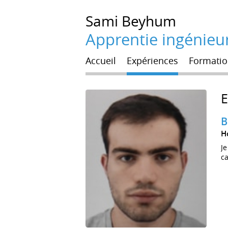
Sami
Beyhum
Apprentie ingénieu
Accueil
Expériences
Formatio
B
H
Je
ca