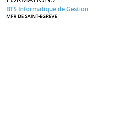
BTS Informatique de Gestion
MFR DE SAINT-EGRÈVE
Septembre 2004 à 2007
Options Administrateur des réseaux Locaux (ARLE)
Formations Complémentaires
d'Initiatives Locales (F.C.I.L.)
LYCÉE JACQUES DE FLESSELLES
Septembre 2003 à 2004
BAC Professionnel Micro-informatique
et Réseaux, Installation et Maintenance
(MRIM)
LYCÉE MARIUS BOUVIER
Septembre 2001 à 2003
BEP Electrotechnique
LYCÉ PROFESSIONEL THOMAS EDISSON