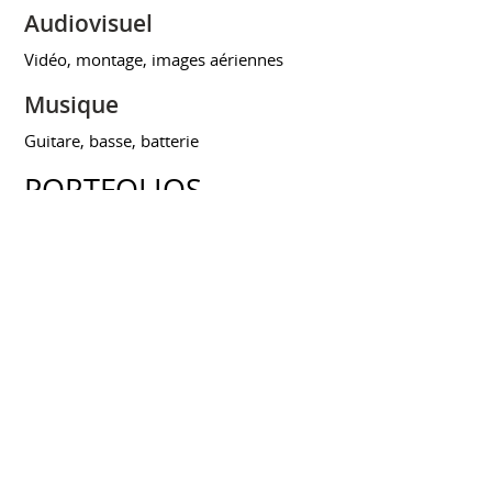
Audiovisuel
Vidéo, montage, images aériennes
Musique
Guitare, basse, batterie
PORTFOLIOS
Médaillé d'Or concours "EuroSkills
2008"