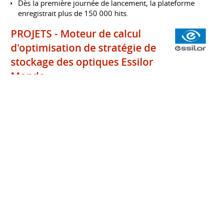
Dès la première journée de lancement, la plateforme
enregistrait plus de 150 000 hits.
PROJETS - Moteur de calcul
d'optimisation de stratégie de
stockage des optiques Essilor
Monde
Essilor
Janvier 2011 à juillet 2013
Conception d'un moteur de calcul de stock de sécurité
pour les optiques Essilor
Conception d'un moteur de calcul de stratégie de
stockage des packagings d'optique Essilor
Algorithmes adaptés et mises à jour à la volée en
fonction du centre de distribution
Résultats :
économie de 3 semaines/an pour 3 ETP pour
effectuer ces calculs
optimisation de la stratégie et des quantités de
stockage