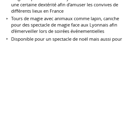
une certaine dextérité afin d'amuser les convives de
différents lieux en France
Tours de magie avec animaux comme lapin, caniche
pour des spectacle de magie face aux Lyonnais afin
d'émerveiller lors de soirées événementielles
Disponible pour un spectacle de noël mais aussi pour
une magie rapprochée à destination des jeunes écoliers.
J'essaye d'être le plus visible sur internet de
https://www.magicien-lyon.eu
à d'autres plateformes.Le
numéro participatif est au répertoire de ce comédien.
Magie pour enfants sans effets paranormaux.
Simplement des effets prestigieux en spectacle pour
enfants ou l'enchantement sera à l'ordre du jour.
Partager ce CV sur :