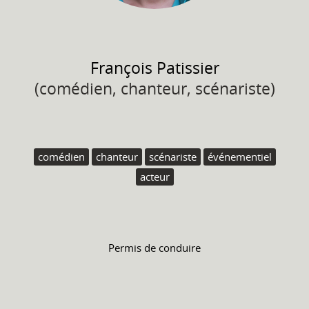
François
Patissier
(comédien, chanteur, scénariste)
comédien
chanteur
scénariste
événementiel
acteur
Permis de conduire