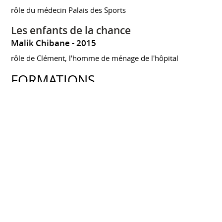
rôle du médecin Palais des Sports
Les enfants de la chance
Malik Chibane
2015
rôle de Clément, l'homme de ménage de l'hôpital
FORMATIONS
Ateliers et stages artistiques
DIVERS INTERVENANTS
1987 à 2016
Ateliers et Stages
dans les domaines: théâtre classique et contemporain,
commedia, clown, chant, cinéma
sous la direction, entre autres, de: Jean-Marie Richier, Lisa
Wurmser, Anna Prucnal, René Loyon, Mario Gonzales,
Susanna Lastreto, Pascal-Emmanuel Luneau, Stéphane
Vuillet, Bruno Esposito, Alain Maucci, Fred Robbe...
Conservatoire d'art dramatique