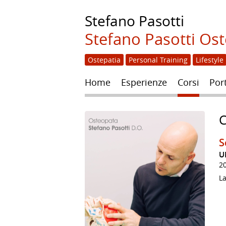
Stefano
Pasotti
Stefano Pasotti Os
Ostepatia
Personal Training
Lifestyle
Home
Esperienze
Corsi
Port
C
S
U
2
La