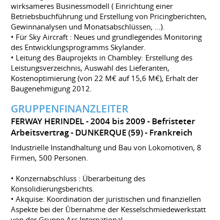
wirksameres Businessmodell ( Einrichtung einer
Betriebsbuchführung und Erstellung von Pricingberichten,
Gewinnanalysen und Monatsabschlüssen, …).
• Für Sky Aircraft : Neues und grundlegendes Monitoring
des Entwicklungsprogramms Skylander.
• Leitung des Bauprojekts in Chambley: Erstellung des
Leistungsverzeichnis, Auswahl des Lieferanten,
Kostenoptimierung (von 22 M€ auf 15,6 M€), Erhalt der
Baugenehmigung 2012.
GRUPPENFINANZLEITER
FERWAY HERINDEL
2004 bis 2009
Befristeter
Arbeitsvertrag
DUNKERQUE (59)
Frankreich
Industrielle Instandhaltung und Bau von Lokomotiven, 8
Firmen, 500 Personen.
• Konzernabschluss : Überarbeitung des
Konsolidierungsberichts.
• Akquise: Koordination der juristischen und finanziellen
Aspekte bei der Ȕbernahme der Kesselschmiedewerkstatt
von der Gruppe Arc International.