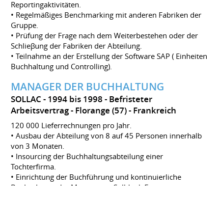
Reportingaktivitäten.
• Regelmäßiges Benchmarking mit anderen Fabriken der
Gruppe.
• Prüfung der Frage nach dem Weiterbestehen oder der
Schlieβung der Fabriken der Abteilung.
• Teilnahme an der Erstellung der Software SAP ( Einheiten
Buchhaltung und Controlling).
MANAGER DER BUCHHALTUNG
SOLLAC
1994 bis 1998
Befristeter
Arbeitsvertrag
Florange (57)
Frankreich
120 000 Lieferrechnungen pro Jahr.
• Ausbau der Abteilung von 8 auf 45 Personen innerhalb
von 3 Monaten.
• Insourcing der Buchhaltungsabteilung einer
Tochterfirma.
• Einrichtung der Buchführung und kontinuierliche
Beobachtung der Margen von Solblank France,
Neueröffnung einer Filiale.
• Stellen- und Kompetenzmanagement für die Mitarbeiter
der Buchhaltung von Usinor und Implementierung vor