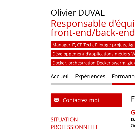
Olivier
DUVAL
Responsable d'équi
front-end/back-end
Manager IT, CP Tech, Pilotage projets, Agi
Développement d'applications métiers Web 
Docker, orchestration Docker swarm, git /
Accueil
Expériences
Formatio
Contactez-moi
G
SITUATION
D
O
PROFESSIONNELLE