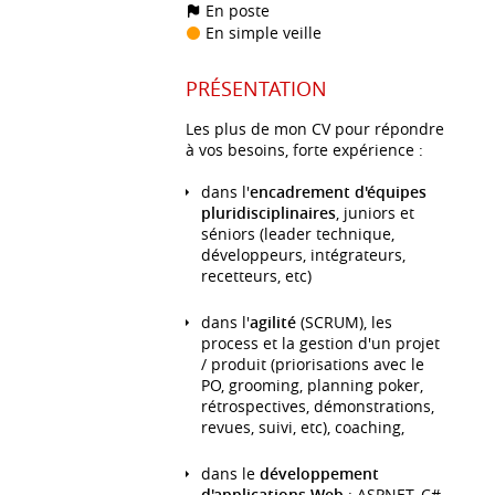
En poste
En simple veille
PRÉSENTATION
Les plus de mon CV pour répondre
à vos besoins, forte expérience :
dans l'
encadrement d'équipes
pluridisciplinaires
, juniors et
séniors (leader technique,
développeurs, intégrateurs,
recetteurs, etc)
dans l'
agilité
(SCRUM), les
process et la gestion d'un projet
/ produit (priorisations avec le
PO, grooming, planning poker,
rétrospectives, démonstrations,
revues, suivi, etc), coaching,
dans le
développement
d'applications Web
: ASPNET, C#,