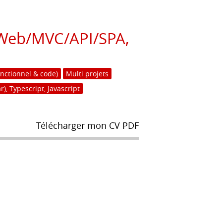
 (Web/MVC/API/SPA,
onctionnel & code)
Multi projets
), Typescript, Javascript
Télécharger mon CV PDF