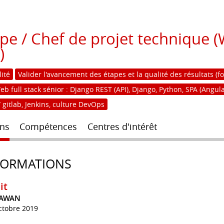
pe / Chef de projet technique
)
lité
Valider l'avancement des étapes et la qualité des résultats (f
full stack sénior : Django REST (API), Django, Python, SPA (Angular
 gitlab, Jenkins, culture DevOps
ns
Compétences
Centres d'intérêt
FORMATIONS
it
AWAN
ctobre 2019