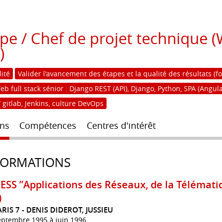
pe / Chef de projet technique
)
lité
Valider l'avancement des étapes et la qualité des résultats (f
full stack sénior : Django REST (API), Django, Python, SPA (Angular
 gitlab, Jenkins, culture DevOps
ns
Compétences
Centres d'intérêt
FORMATIONS
ESS ”Applications des Réseaux, de la Télémati
)
ARIS 7 - DENIS DIDEROT, JUSSIEU
eptembre 1995 à juin 1996