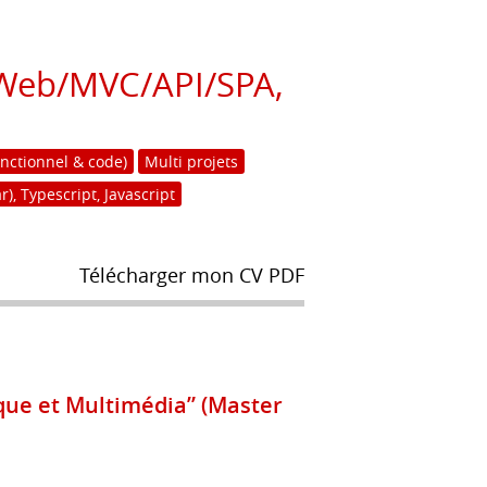
 (Web/MVC/API/SPA,
onctionnel & code)
Multi projets
), Typescript, Javascript
Télécharger mon CV PDF
que et Multimédia” (Master