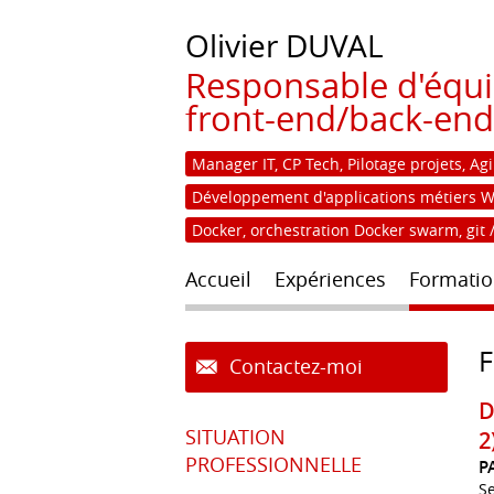
Olivier
DUVAL
Responsable d'équi
front-end/back-end
Manager IT, CP Tech, Pilotage projets, Agi
Développement d'applications métiers Web 
Docker, orchestration Docker swarm, git /
Accueil
Expériences
Formatio
Contactez-moi
D
SITUATION
2
PROFESSIONNELLE
P
S