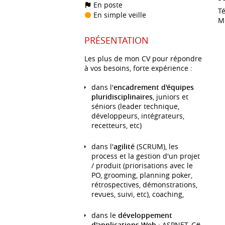
En poste
Té
En simple veille
Mé
PRÉSENTATION
Les plus de mon CV pour répondre
à vos besoins, forte expérience :
dans l'
encadrement d'équipes
pluridisciplinaires
, juniors et
séniors (leader technique,
développeurs, intégrateurs,
recetteurs, etc)
dans l'
agilité
(SCRUM), les
process et la gestion d'un projet
/ produit (priorisations avec le
PO, grooming, planning poker,
rétrospectives, démonstrations,
revues, suivi, etc), coaching,
dans le
développement
d'applications Web
: ASPNET, C#,