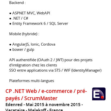
Backend :
● ASPNET MVC, WebAPI
● .NET / C#
● Entity Framework 6 / SQL Server
Mobile (hybride) :
● AngularJS, Ionic, Cordova
● bower / gulp
API authentifiée (OAuth 2 / JWT) pour des projets
d'intégration chez les clients
SSO entre applications via STS / WIF (IdentityManager)
Plateformes multi-langues
CP .NET Web / e-commerce / pré-
payés / ScrumMaster
Edenred
Mai 2015 à novembre 2015
Vacataire
Malakoff
France