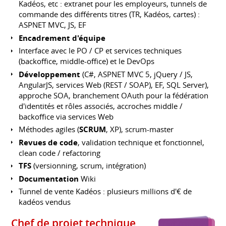
Kadéos, etc : extranet pour les employeurs, tunnels de
commande des différents titres (TR, Kadéos, cartes) :
ASPNET MVC, JS, EF
Encadrement d'équipe
Interface avec le PO / CP et services techniques
(backoffice, middle-office) et le DevOps
Développement
(C#, ASPNET MVC 5, jQuery / JS,
AngularJS, services Web (REST / SOAP), EF, SQL Server),
approche SOA, branchement OAuth pour la fédération
d'identités et rôles associés, accroches middle /
backoffice via services Web
Méthodes agiles (
SCRUM
, XP), scrum-master
Revues de code
, validation technique et fonctionnel,
clean code / refactoring
TFS
(versionning, scrum, intégration)
Documentation
Wiki
Tunnel de vente Kadéos : plusieurs millions d'€ de
kadéos vendus
Chef de projet technique