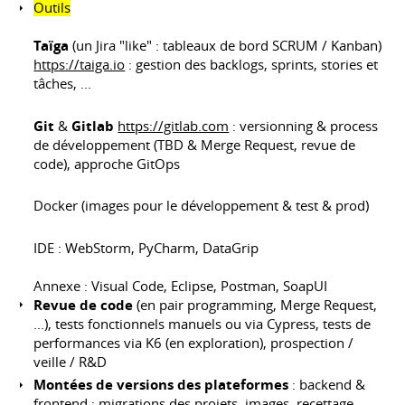
Outils
Taïga
(un Jira "like" : tableaux de bord SCRUM / Kanban)
https://taiga.io
: gestion des backlogs, sprints, stories et
tâches, ...
Git
&
Gitlab
https://gitlab.com
: versionning & process
de développement (TBD & Merge Request, revue de
code), approche GitOps
Docker (images pour le développement & test & prod)
IDE : WebStorm, PyCharm, DataGrip
Annexe : Visual Code, Eclipse, Postman, SoapUI
Revue de code
(en pair programming, Merge Request,
...), tests fonctionnels manuels ou via Cypress, tests de
performances via K6 (en exploration), prospection /
veille / R&D
Montées de versions des plateformes
: backend &
frontend : migrations des projets, images, recettage