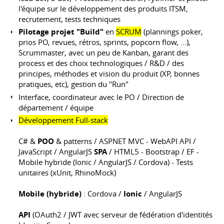
l'équipe sur le développement des produits ITSM,
recrutement, tests techniques
Pilotage projet "Build"
en
SCRUM
(plannings poker,
prios PO, revues, rétros, sprints, popcorn flow, ...),
Scrummaster, avec un peu de Kanban, garant des
process et des choix technologiques / R&D / des
principes, méthodes et vision du produit (XP, bonnes
pratiques, etc), gestion du "Run"
Interface, coordinateur avec le PO / Direction de
département / équipe
Développement Full-stack
C# &
POO
& patterns / ASPNET MVC - WebAPI API /
JavaScript / AngularJS
SPA
/ HTML5 - Bootstrap / EF -
Mobile hybride (Ionic / AngularJS / Cordova) - Tests
unitaires (xUnit, RhinoMock)
Mobile (hybride)
: Cordova /
Ionic
/ AngularJS
API
(OAuth2 / JWT avec serveur de fédération d'identités