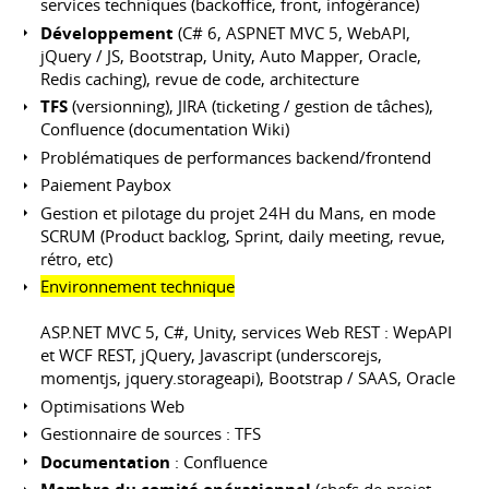
services techniques (backoffice, front, infogérance)
Développement
(C# 6, ASPNET MVC 5, WebAPI,
jQuery / JS, Bootstrap, Unity, Auto Mapper, Oracle,
Redis caching), revue de code, architecture
TFS
(versionning), JIRA (ticketing / gestion de tâches),
Confluence (documentation Wiki)
Problématiques de performances backend/frontend
Paiement Paybox
Gestion et pilotage du projet 24H du Mans, en mode
SCRUM (Product backlog, Sprint, daily meeting, revue,
rétro, etc)
Environnement technique
ASP.NET MVC 5, C#, Unity, services Web REST : WepAPI
et WCF REST, jQuery, Javascript (underscorejs,
momentjs, jquery.storageapi), Bootstrap / SAAS, Oracle
Optimisations Web
Gestionnaire de sources : TFS
Documentation
: Confluence