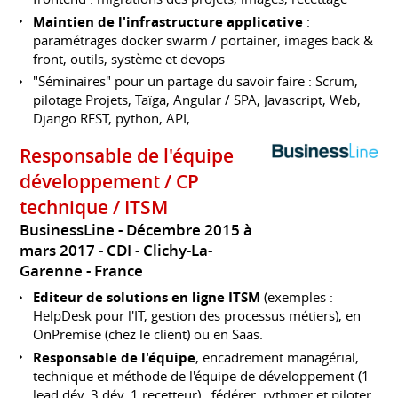
Maintien de l'infrastructure applicative
:
paramétrages docker swarm / portainer, images back &
front, outils, système et devops
"Séminaires" pour un partage du savoir faire : Scrum,
pilotage Projets, Taïga, Angular / SPA, Javascript, Web,
Django REST, python, API, ...
Responsable de l'équipe
développement / CP
technique / ITSM
BusinessLine
Décembre 2015 à
mars 2017
CDI
Clichy-La-
Garenne
France
Editeur de solutions en ligne ITSM
(exemples :
HelpDesk pour l'IT, gestion des processus métiers), en
OnPremise (chez le client) ou en Saas.
Responsable de l'équipe
, encadrement managérial,
technique et méthode de l'équipe de développement (1
lead dév, 3 dév, 1 recetteur) : fédérer, rythmer et piloter