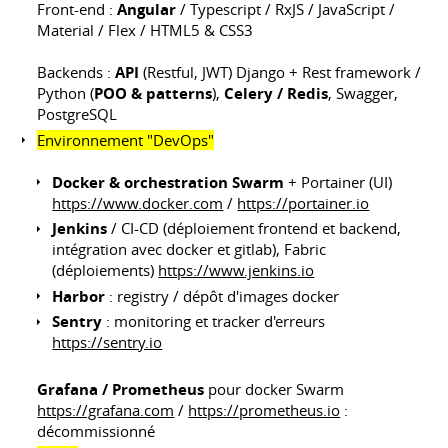
Front-end :
Angular
/ Typescript / RxJS / JavaScript /
Material / Flex / HTML5 & CSS3
Backends :
API
(Restful, JWT) Django + Rest framework /
Python (
POO & patterns
),
Celery / Redis
, Swagger,
PostgreSQL
Environnement "DevOps"
Docker & orchestration Swarm
+ Portainer (UI)
https://www.docker.com
/
https://portainer.io
Jenkins
/ CI-CD (déploiement frontend et backend,
intégration avec docker et gitlab), Fabric
(déploiements)
https://www.jenkins.io
Harbor
: registry / dépôt d'images docker
Sentry
: monitoring et tracker d'erreurs
https://sentry.io
Grafana / Prometheus
pour docker Swarm
https://grafana.com
/
https://prometheus.io
:
décommissionné