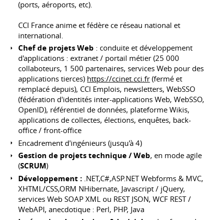
(ports, aéroports, etc).
CCI France anime et fédère ce réseau national et
international.
Chef de projets Web
: conduite et développement
d'applications : extranet / portail métier (25 000
collaboteurs, 1 500 partenaires, services Web pour des
applications tierces)
https://ccinet.cci.fr
(fermé et
remplacé depuis), CCI Emplois, newsletters, WebSSO
(fédération d'identités inter-applications Web, WebSSO,
OpenID), référentiel de données, plateforme Wikis,
applications de collectes, élections, enquêtes, back-
office / front-office
Encadrement d'ingénieurs (jusqu'à 4)
Gestion de projets technique / Web
, en mode agile
(
SCRUM
)
Développement :
.NET,C#,ASP.NET Webforms & MVC,
XHTML/CSS,ORM NHibernate, Javascript / jQuery,
services Web SOAP XML ou REST JSON, WCF REST /
WebAPI, anecdotique : Perl, PHP, Java