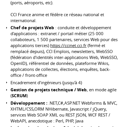
(ports, aéroports, etc).
CCI France anime et fédère ce réseau national et
international.
Chef de projets Web
: conduite et développement
d'applications : extranet / portail métier (25 000
collaboteurs, 1 500 partenaires, services Web pour des
applications tierces)
https://ccinet.cci.fr
(fermé et
remplacé depuis), CCI Emplois, newsletters, WebSSO
(fédération d'identités inter-applications Web, WebSSO,
OpenID), référentiel de données, plateforme Wikis,
applications de collectes, élections, enquêtes, back-
office / front-office
Encadrement d'ingénieurs (jusqu'à 4)
Gestion de projets technique / Web
, en mode agile
(
SCRUM
)
Développement :
.NET,C#,ASP.NET Webforms & MVC,
XHTML/CSS,ORM NHibernate, Javascript / jQuery,
services Web SOAP XML ou REST JSON, WCF REST /
WebAPI, anecdotique : Perl, PHP, Java