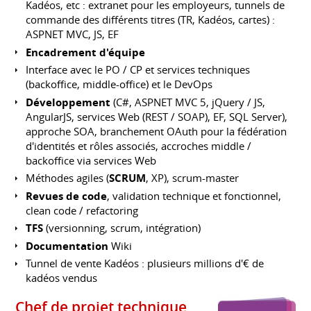
Kadéos, etc : extranet pour les employeurs, tunnels de
commande des différents titres (TR, Kadéos, cartes) :
ASPNET MVC, JS, EF
Encadrement d'équipe
Interface avec le PO / CP et services techniques
(backoffice, middle-office) et le DevOps
Développement
(C#, ASPNET MVC 5, jQuery / JS,
AngularJS, services Web (REST / SOAP), EF, SQL Server),
approche SOA, branchement OAuth pour la fédération
d'identités et rôles associés, accroches middle /
backoffice via services Web
Méthodes agiles (
SCRUM
, XP), scrum-master
Revues de code
, validation technique et fonctionnel,
clean code / refactoring
TFS
(versionning, scrum, intégration)
Documentation
Wiki
Tunnel de vente Kadéos : plusieurs millions d'€ de
kadéos vendus
Chef de projet technique