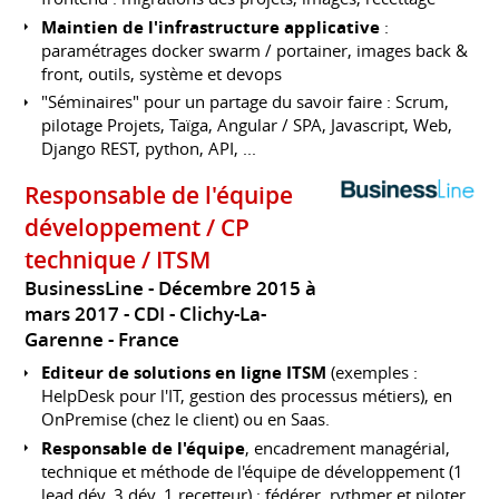
Maintien de l'infrastructure applicative
:
paramétrages docker swarm / portainer, images back &
front, outils, système et devops
"Séminaires" pour un partage du savoir faire : Scrum,
pilotage Projets, Taïga, Angular / SPA, Javascript, Web,
Django REST, python, API, ...
Responsable de l'équipe
développement / CP
technique / ITSM
BusinessLine
Décembre 2015 à
mars 2017
CDI
Clichy-La-
Garenne
France
Editeur de solutions en ligne ITSM
(exemples :
HelpDesk pour l'IT, gestion des processus métiers), en
OnPremise (chez le client) ou en Saas.
Responsable de l'équipe
, encadrement managérial,
technique et méthode de l'équipe de développement (1
lead dév, 3 dév, 1 recetteur) : fédérer, rythmer et piloter