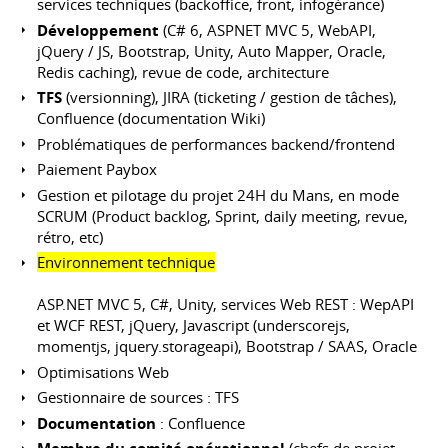
services techniques (backoffice, front, infogérance)
Développement
(C# 6, ASPNET MVC 5, WebAPI,
jQuery / JS, Bootstrap, Unity, Auto Mapper, Oracle,
Redis caching), revue de code, architecture
TFS
(versionning), JIRA (ticketing / gestion de tâches),
Confluence (documentation Wiki)
Problématiques de performances backend/frontend
Paiement Paybox
Gestion et pilotage du projet 24H du Mans, en mode
SCRUM (Product backlog, Sprint, daily meeting, revue,
rétro, etc)
Environnement technique
ASP.NET MVC 5, C#, Unity, services Web REST : WepAPI
et WCF REST, jQuery, Javascript (underscorejs,
momentjs, jquery.storageapi), Bootstrap / SAAS, Oracle
Optimisations Web
Gestionnaire de sources : TFS
Documentation
: Confluence