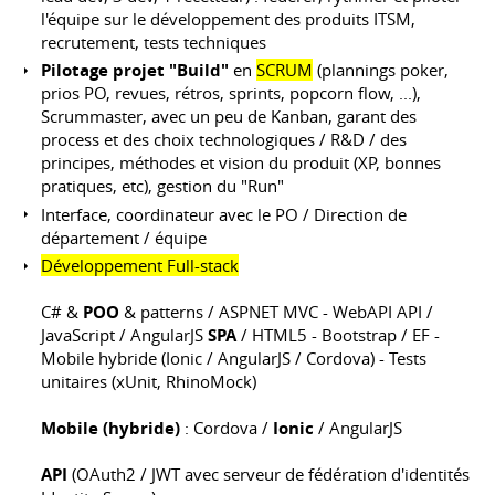
l'équipe sur le développement des produits ITSM,
recrutement, tests techniques
Pilotage projet "Build"
en
SCRUM
(plannings poker,
prios PO, revues, rétros, sprints, popcorn flow, ...),
Scrummaster, avec un peu de Kanban, garant des
process et des choix technologiques / R&D / des
principes, méthodes et vision du produit (XP, bonnes
pratiques, etc), gestion du "Run"
Interface, coordinateur avec le PO / Direction de
département / équipe
Développement Full-stack
C# &
POO
& patterns / ASPNET MVC - WebAPI API /
JavaScript / AngularJS
SPA
/ HTML5 - Bootstrap / EF -
Mobile hybride (Ionic / AngularJS / Cordova) - Tests
unitaires (xUnit, RhinoMock)
Mobile (hybride)
: Cordova /
Ionic
/ AngularJS
API
(OAuth2 / JWT avec serveur de fédération d'identités