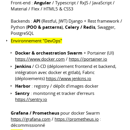
Front-end :
Angular
/ Typescript / RxJS / JavaScript /
Material / Flex / HTML5 & CSS3
Backends :
API
(Restful, JWT) Django + Rest framework /
Python (
POO & patterns
),
Celery / Redis
, Swagger,
PostgreSQL
Environnement "DevOps"
Docker & orchestration Swarm
+ Portainer (UI)
https://www.docker.com
/
https://portainer.io
Jenkins
/ CI-CD (déploiement frontend et backend,
intégration avec docker et gitlab), Fabric
(déploiements)
https://www.jenkins.io
Harbor
: registry / dépôt d'images docker
Sentry
: monitoring et tracker d'erreurs
https://sentry.io
Grafana / Prometheus
pour docker Swarm
https://grafana.com
/
https://prometheus.io
:
décommissionné