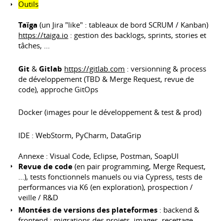
Outils
Taïga
(un Jira "like" : tableaux de bord SCRUM / Kanban)
https://taiga.io
: gestion des backlogs, sprints, stories et
tâches, ...
Git
&
Gitlab
https://gitlab.com
: versionning & process
de développement (TBD & Merge Request, revue de
code), approche GitOps
Docker (images pour le développement & test & prod)
IDE : WebStorm, PyCharm, DataGrip
Annexe : Visual Code, Eclipse, Postman, SoapUI
Revue de code
(en pair programming, Merge Request,
...), tests fonctionnels manuels ou via Cypress, tests de
performances via K6 (en exploration), prospection /
veille / R&D
Montées de versions des plateformes
: backend &
frontend : migrations des projets, images, recettage