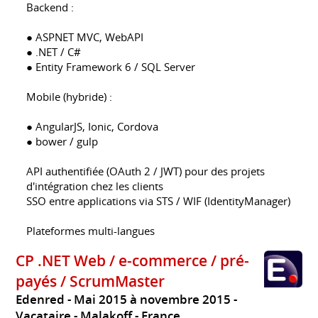
Backend :
● ASPNET MVC, WebAPI
● .NET / C#
● Entity Framework 6 / SQL Server
Mobile (hybride) :
● AngularJS, Ionic, Cordova
● bower / gulp
API authentifiée (OAuth 2 / JWT) pour des projets
d'intégration chez les clients
SSO entre applications via STS / WIF (IdentityManager)
Plateformes multi-langues
CP .NET Web / e-commerce / pré-
payés / ScrumMaster
Edenred
Mai 2015 à novembre 2015
Vacataire
Malakoff
France