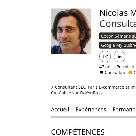
Nicolas
M
Consulta
Cocon Sémantiq
Google My Busin
47 ans
Permis d
Consultant
O
⚡ Consultant SEO Paris E-commerce et Im
CV réalisé sur DoYouBuzz
Accueil
Expériences
Formatio
COMPÉTENCES