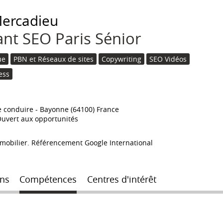
ercadieu
nt SEO Paris Sénior
ue
PBN et Réseaux de sites
Copywriting
SEO Vidéos
ess
e conduire
Bayonne (64100) France
uvert aux opportunités
mobilier. Référencement Google International
ns
Compétences
Centres d'intérêt