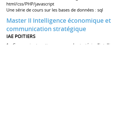
html/css/PHP/javascript
Une série de cours sur les bases de données : sql
Master II Intelligence économique et
communication stratégique
IAE POITIERS
1 - Concevoir et mettre en œuvre la stratégie d’intelligence
économique de l’organisation (entreprise, institution , ou
territoire)
2 - Conduire une cellule de veille et prendre en charge les
relations avec les autres fonctions de l’entreprise et les
prestataires de services habituels
3 - Exploiter les technologies de l’information : savoir
utiliser les ligiciels de veille et de management des
connaissances, créer et animer des blogs thématiques
Master I & II Développement
économique local
UNIVERSITÉ DE POITIERS
Septembre 2008 à septembre 2010