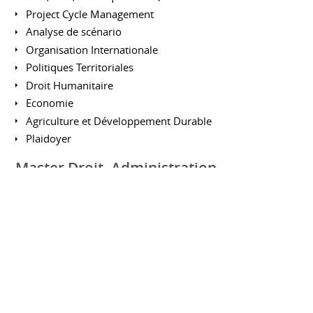
Project Cycle Management
Analyse de scénario
Organisation Internationale
Politiques Territoriales
Droit Humanitaire
Economie
Agriculture et Développement Durable
Plaidoyer
Master Droit, Administration,
Economie, Gestion, Spécialité
Administration et Management Public
UNIVERSITÉ BREST BRETAGNE OCCIDENTALE DE
L'ÉCOLE
2015 à 2016
Problèmes Politiques Internationaux Contemporains
Droit et institutions