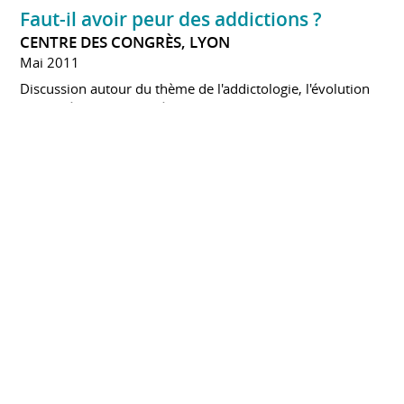
Faut-il avoir peur des addictions ?
CENTRE DES CONGRÈS, LYON
Mai 2011
Discussion autour du thème de l'addictologie, l'évolution
de la prévention, des réductions des risques et de la prise
en charge des usagers. Projets liés à ces évolutions dans le
domaine de l'addictologie
Prévenir 59 : Performances et conduites
dopantes
NOUVEAU SIÈCLE, ANPAA 59
Mars 2011
Interventions autour des conduites dopantes dans le
quotidien
Dépendances aux jeux
ANPAA DE LILLE ET CRJE DE NANTES
Juin 2010
Étude sur les dépendances sans produit et types