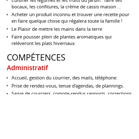
bocaux, les confitures, la crème de cassis maison ...
Acheter un produit inconnu et trouver une recette pour
en faire quelque chose qui régalera toute la famille !
Le Plaisir de mettre les mains dans la terre
Faire pousser plein de plantes aromatiques qui
relèveront les plats hivernaux.
COMPÉTENCES
Administratif
Accueil, gestion du courrier, des mails, téléphone.
Prise de rendez-vous, tenue d'agendas, de plannings.
Saisie de courriers, compte-rendus rapports, corrections
de documents.
Organisation évènementielle : déplacements,
réservation hôtels - train - avion, voyages clients, salons,
séminaires.
Classement, Archivage
Montage dossiers : litiges produits, réclamation