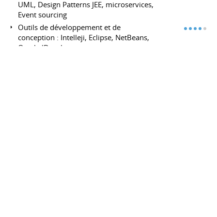
UML, Design Patterns JEE, microservices,
Event sourcing
Outils de développement et de
conception : Intelleji, Eclipse, NetBeans,
Oracle JDevelopper,
Compétences opérationnelles
Mise en œuvre des architectures n-tiers/
microservices
Intégration et mise en œuvre de
Framework et de composants
réutilisables.
Structuration de plate forme et
d’environnement de développement
Analyse et étude détaillée des besoins
fonctionnels
Intégration et déploiement de systèmes
d’informations.
OPCVM et finance du marché
Telecommunications: SIM life cycle,