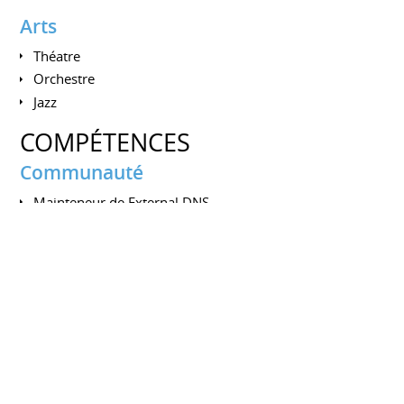
Arts
Théatre
Orchestre
Jazz
COMPÉTENCES
Communauté
Mainteneur de External DNS
Contributeur sur de nombreux projets liés à Kubernetes
Savoir faire et savoir être
Élaboration et gestion budgétaire
Management d'équipes techniques pluridisciplinaires
Définition et choix d'architecture technique
Automatisation de l'infrastructure avec du code
Gestion de la pression et du stress
Capacité d'écoute, d'analyse et de synthèse