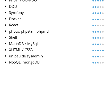
Php7, POO/PDO
DDD
Symfony
Docker
React
phpcs, phpstan, phpmd
Shell
MariaDB / MySql
XHTML / CSS3
un peu de sysadmin
NoSQL, mongoDB
Javascript (jQuery ou pas)
Outils préférés / Logiciels
phpstorm, vim, git
Stackoverflow
Gimp
Suite LibreOffice