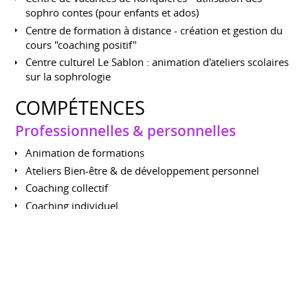
sophro contes (pour enfants et ados)
Centre de formation à distance - création et gestion du
cours "coaching positif"
Centre culturel Le Sablon : animation d'ateliers scolaires
sur la sophrologie
COMPÉTENCES
Professionnelles & personnelles
Animation de formations
Ateliers Bien-être & de développement personnel
Coaching collectif
Coaching individuel
Conférences
Enseignante (cours à distance)
Animation de chroniques radios
Animation d'ateliers d'écriture et d'art thérapie (floral)
Administration du groupe "coaching positif"