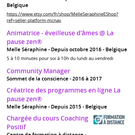
Belgique
https://www.etsy.com/fr/shop/MelleSeraphineEShop?
ref=seller-platform-mcnav
Animatrice - éveilleuse d'âmes @ La
pause zen®
Melle Séraphine
Depuis octobre 2016
Belgique
5 à 10 minutes pour soi à 10h du lundi au vendredi
Community Manager
Sommet de la conscience
2016 à 2017
Créatrice des programmes en ligne La
pause zen®
Melle Séraphine
Depuis 2015
Belgique
Chargée du cours Coaching
Positif
Centre de formation à distance