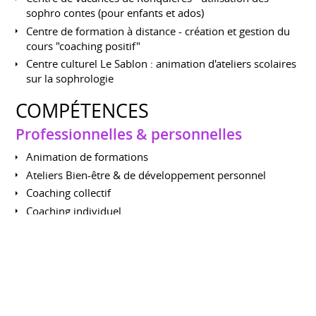
sophro contes (pour enfants et ados)
Centre de formation à distance - création et gestion du
cours "coaching positif"
Centre culturel Le Sablon : animation d'ateliers scolaires
sur la sophrologie
COMPÉTENCES
Professionnelles & personnelles
Animation de formations
Ateliers Bien-être & de développement personnel
Coaching collectif
Coaching individuel
Conférences
Enseignante (cours à distance)
Animation de chroniques radios
Animation d'ateliers d'écriture et d'art thérapie (floral)
Administration du groupe "coaching positif"