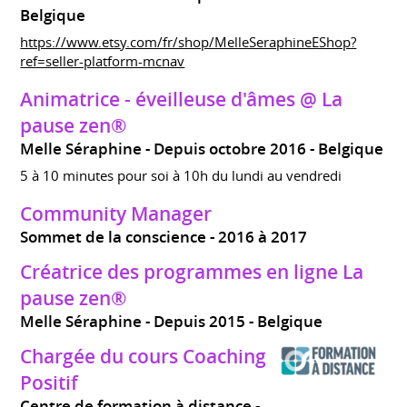
Belgique
https://www.etsy.com/fr/shop/MelleSeraphineEShop?
ref=seller-platform-mcnav
Animatrice - éveilleuse d'âmes @ La
pause zen®
Melle Séraphine
Depuis octobre 2016
Belgique
5 à 10 minutes pour soi à 10h du lundi au vendredi
Community Manager
Sommet de la conscience
2016 à 2017
Créatrice des programmes en ligne La
pause zen®
Melle Séraphine
Depuis 2015
Belgique
Chargée du cours Coaching
Positif
Centre de formation à distance