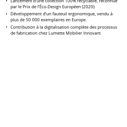
Lancement d’une collection 100% recyclable, reconnue
par le Prix de l’Éco-Design Européen (2020).
Développement d’un fauteuil ergonomique, vendu à
plus de 50 000 exemplaires en Europe.
Contribution à la digitalisation complète des processus
de fabrication chez Lumette Mobilier Innovant.
CENTRES D'INTÉRÊT
Arts
Design contemporain : Participation active à des salons
comme Maison & Objet.
Ébénisterie : Création de meubles artisanaux en bois
massif lors de mon temps libre.
Voyages : Découverte de nouvelles tendances en
mobilier à travers le monde.