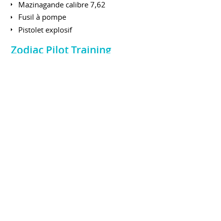
Mazinagande calibre 7,62
Fusil à pompe
Pistolet explosif
Zodiac Pilot Training
ECOLE NATIONALE SUPÉRIEURE MARITIME
2018
Pratique (exercices de sécurité, manoeuvres,...) en mer et
théorie (réglementation, mécanique, sécurité...)
Permis Côtier
Juillet 2021
En possession du Permis bateau
COMPÉTENCES
Langues
Anglais fluide (C1)
Base d'espagnol