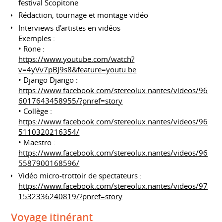
festival Scopitone
Rédaction, tournage et montage vidéo
Interviews d'artistes en vidéos
Exemples :
• Rone :
https://www.youtube.com/watch?
v=4yVv7pBJ9s8&feature=youtu.be
• Django Django :
https://www.facebook.com/stereolux.nantes/videos/96
6017643458955/?pnref=story
• Collège :
https://www.facebook.com/stereolux.nantes/videos/96
5110320216354/
• Maestro :
https://www.facebook.com/stereolux.nantes/videos/96
5587900168596/
Vidéo micro-trottoir de spectateurs :
https://www.facebook.com/stereolux.nantes/videos/97
1532336240819/?pnref=story
Voyage itinérant