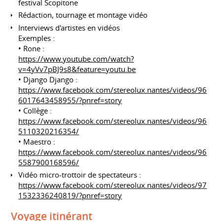
festival Scopitone
Rédaction, tournage et montage vidéo
Interviews d'artistes en vidéos
Exemples :
• Rone :
https://www.youtube.com/watch?
v=4yVv7pBJ9s8&feature=youtu.be
• Django Django :
https://www.facebook.com/stereolux.nantes/videos/96
6017643458955/?pnref=story
• Collège :
https://www.facebook.com/stereolux.nantes/videos/96
5110320216354/
• Maestro :
https://www.facebook.com/stereolux.nantes/videos/96
5587900168596/
Vidéo micro-trottoir de spectateurs :
https://www.facebook.com/stereolux.nantes/videos/97
1532336240819/?pnref=story
Voyage itinérant