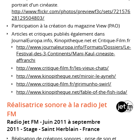
portrait d'un cinéaste.
http://www.flickr.com/photos/previewf3c/sets/721576
28129504803/
Participation à la création du magazine View (PAO)
Articles et critiques publiés également dans
JournalEuropa.info, Kinopitheque.net et Critique-Film.fr
http://www.journaleuropa.info/Formats/Dossiers/Le-
Festival-des-3-Continents/Mani-Kaul-cineaste-
affranchi
http://www.critique-film.fr/les-vieux-chats/
http://www.kinopitheque.net/miroir-le-ayneh/
http://www.critique-film.fr/girimunho-swirl/
http://www.kinopitheque.net/fable-of-the-fish-isda/
Réalisatrice sonore à la radio Jet
FM
Radio Jet FM
Juin 2011 à septembre
2011
Stage
Saint Herblain
France
Réalisation de créations sonores : prise de son et