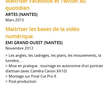
Maitriser Facebook et Twitter au
quotidien
ARTES (NANTES)
Mars 2015
Maitriser les bases de la vidéo
numérique
EMI GRAND OUEST (NANTES)
Novembre 2012
> Les angles, les cadrages, les plans, les mouvements, la
lumière, ...
> Mise en pratique : tournage en autonomie d'un portrait
d'artisan (avec Caméra Canon XA10)
> Montage sur Final Cut Pro X
> Post-production
Veille documentaire
RESSOURCES PRESSE - FORMATION DISPENSÉE PAR
PATRICK LENORMAND - JOURNALISTE SPÉCIALISTE
D'INTERNET