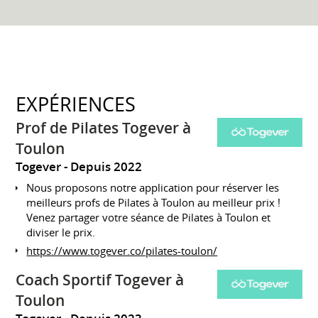
EXPÉRIENCES
Prof de Pilates Togever à
Toulon
Togever
Depuis 2022
Nous proposons notre application pour réserver les
meilleurs profs de Pilates à Toulon au meilleur prix !
Venez partager votre séance de Pilates à Toulon et
diviser le prix.
https://www.togever.co/pilates-toulon/
Coach Sportif Togever à
Toulon