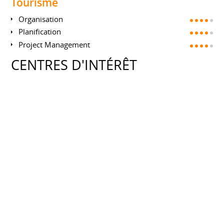
Tourisme
Organisation
Planification
Project Management
CENTRES D'INTÉRÊT
Voyages
France
Tourisme
Partager ce CV sur :
CV créé sur