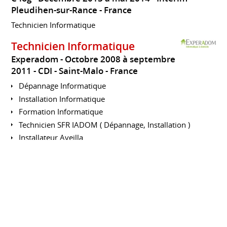
Pleudihen-sur-Rance
France
Technicien Informatique
Technicien Informatique
Experadom
Octobre 2008 à septembre
2011
CDI
Saint-Malo
France
Dépannage Informatique
Installation Informatique
Formation Informatique
Technicien SFR IADOM ( Dépannage, Installation )
Installateur Aveilla.
Gestionnaire de Stock
Gigamicro - Gigamac
Février 2006 à
octobre 2008
CDI
Saint-Malo
France
Gestionnaire de Stock
Logiciel : Sage saari ( Gestion Commercial V14 Ligne 100 )