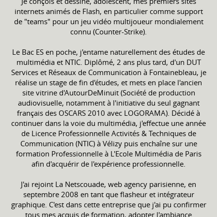
Je conçois et dessine, adolescent, mes premiers sites
internets animés de Flash, en particulier comme support
de "teams" pour un jeu vidéo multijoueur mondialement
connu (Counter-Strike).
Le Bac ES en poche, j'entame naturellement des études de
multimédia et NTIC. Diplômé, 2 ans plus tard, d'un DUT
Services et Réseaux de Communication à Fontainebleau, je
réalise un stage de fin d'études, et mets en place l'ancien
site vitrine d'AutourDeMinuit (Société de production
audiovisuelle, notamment à l'initiative du seul gagnant
français des OSCARS 2010 avec LOGORAMA). Décidé à
continuer dans la voie du multimédia, j'effectue une année
de Licence Professionnelle Activités & Techniques de
Communication (NTIC) à Vélizy puis enchaîne sur une
formation Professionnelle à L'Ecole Multimédia de Paris
afin d'acquérir de l'expérience professionnelle.
J'ai rejoint La Netscouade, web agency parisienne, en
septembre 2008 en tant que flasheur et intégrateur
graphique. C'est dans cette entreprise que j'ai pu confirmer
tous mes acquis de formation, adopter l'ambiance