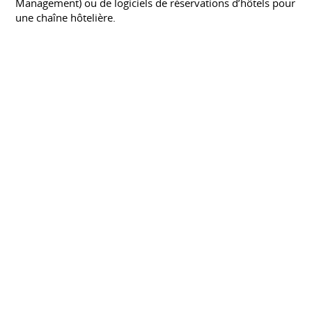
Management) ou de logiciels de réservations d’hôtels pour
une chaîne hôtelière.
BTS Informatique de Gestion : Première
Année
LYCÉE SAVARY DE MAULEON - LES SABLES
D'OLONNE
Septembre 2010 à juin 2011
Le titulaire du BTS Informatique de gestion option
développeur d'applications intervient dans le
développement d' applications informatique seul ou en
équipe. Il exerce des fonctions d'interface entre les
utilisateurs, le service informatique, les gestionnaires et
les décideurs.
(Diplômé) BAC PRO Systèmes
Électroniques Numeriques
LYCÉE JEAN MONNET - FOULAYRONNES
Septembre 2008 à juin 2010
Le titulaire du BAC pro Systèmes électroniques