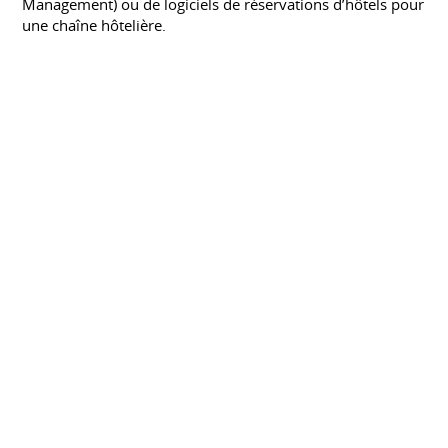
Management) ou de logiciels de réservations d’hôtels pour
une chaîne hôtelière.
BTS Informatique de Gestion : Première
Année
LYCÉE SAVARY DE MAULEON - LES SABLES
D'OLONNE
Septembre 2010 à juin 2011
Le titulaire du BTS Informatique de gestion option
développeur d'applications intervient dans le
développement d' applications informatique seul ou en
équipe. Il exerce des fonctions d'interface entre les
utilisateurs, le service informatique, les gestionnaires et
les décideurs.
(Diplômé) BAC PRO Systèmes
Électroniques Numeriques
LYCÉE JEAN MONNET - FOULAYRONNES
Septembre 2008 à juin 2010
Le titulaire du BAC pro Systèmes électroniques