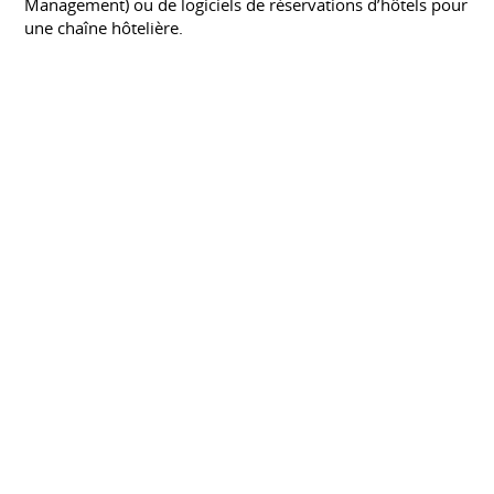
Management) ou de logiciels de réservations d’hôtels pour
une chaîne hôtelière.
BTS Informatique de Gestion : Première
Année
LYCÉE SAVARY DE MAULEON - LES SABLES
D'OLONNE
Septembre 2010 à juin 2011
Le titulaire du BTS Informatique de gestion option
développeur d'applications intervient dans le
développement d' applications informatique seul ou en
équipe. Il exerce des fonctions d'interface entre les
utilisateurs, le service informatique, les gestionnaires et
les décideurs.
(Diplômé) BAC PRO Systèmes
Électroniques Numeriques
LYCÉE JEAN MONNET - FOULAYRONNES
Septembre 2008 à juin 2010
Le titulaire du BAC pro Systèmes électroniques