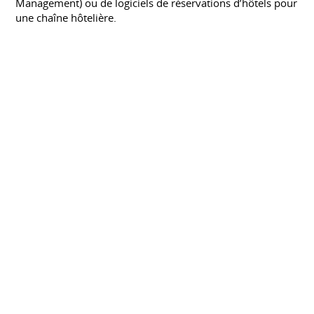
Management) ou de logiciels de réservations d’hôtels pour
une chaîne hôtelière.
BTS Informatique de Gestion : Première
Année
LYCÉE SAVARY DE MAULEON - LES SABLES
D'OLONNE
Septembre 2010 à juin 2011
Le titulaire du BTS Informatique de gestion option
développeur d'applications intervient dans le
développement d' applications informatique seul ou en
équipe. Il exerce des fonctions d'interface entre les
utilisateurs, le service informatique, les gestionnaires et
les décideurs.
(Diplômé) BAC PRO Systèmes
Électroniques Numeriques
LYCÉE JEAN MONNET - FOULAYRONNES
Septembre 2008 à juin 2010
Le titulaire du BAC pro Systèmes électroniques