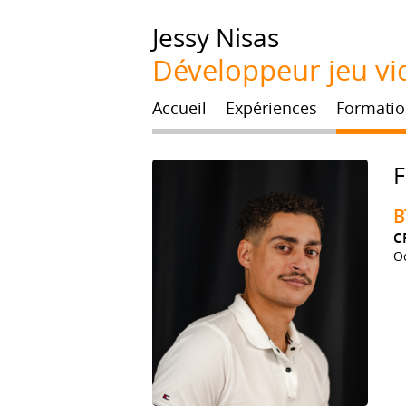
Jessy
Nisas
Développeur jeu vi
Accueil
Expériences
Formatio
B
C
O