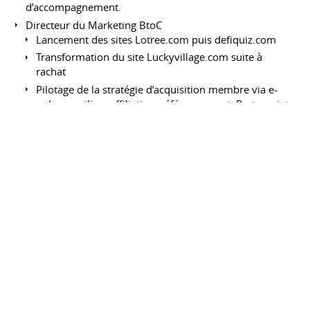
d’accompagnement.
Directeur du Marketing BtoC
Lancement des sites Lotree.com puis defiquiz.com
Transformation du site Luckyvillage.com suite à
rachat
Pilotage de la stratégie d’acquisition membre via e-
pub, e-mailing, affiliation, référencement, Partenariats
(Wanadoo, Free…)
Mise en place d’une politique « anti-churn »
(déperdition)
2004 : Recrutement d’un Directeur Web-Marketing
sous ma responsabilité
2007 : Lancement de Butineo.com (1M de membres
fin 2008)
Directeur du Marketing BtoC & Responsable du Studio
Graphique
Création d’un Studio Graphique spécialisé en e-
mailing HTML et Jeux-concours. Références :
Française des Jeux, Orange, Sony, Bledina…
Fin 2008 : 12 collaborateurs au Studio.