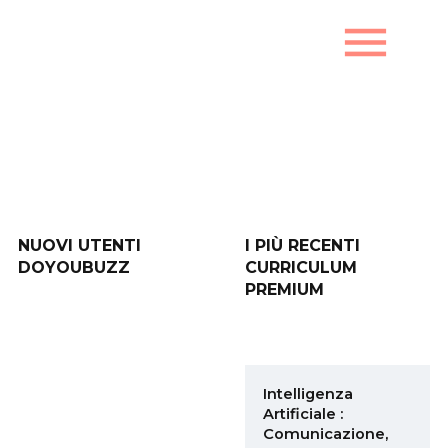
menu
Nuovi utenti DoYouBuzz
NUOVI UTENTI
I PIÙ RECENTI
DOYOUBUZZ
CURRICULUM
PREMIUM
Intelligenza
Artificiale :
Comunicazione,