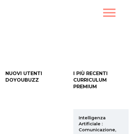
menu
Nuovi utenti DoYouBuzz
NUOVI UTENTI
I PIÙ RECENTI
DOYOUBUZZ
CURRICULUM
PREMIUM
Intelligenza
Artificiale :
Comunicazione,