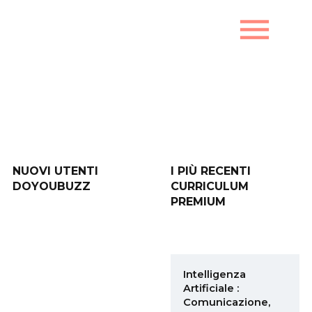
menu
Nuovi utenti DoYouBuzz
NUOVI UTENTI
I PIÙ RECENTI
DOYOUBUZZ
CURRICULUM
PREMIUM
Intelligenza
Artificiale :
Comunicazione,