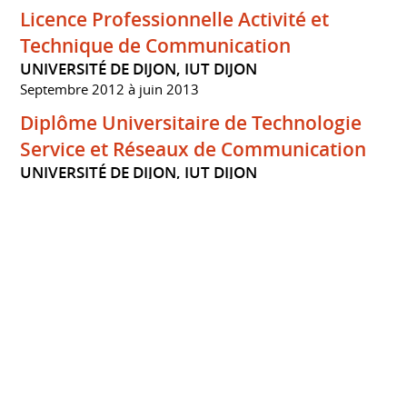
Licence Professionnelle Activité et
Technique de Communication
UNIVERSITÉ DE DIJON, IUT DIJON
Septembre 2012 à juin 2013
Diplôme Universitaire de Technologie
Service et Réseaux de Communication
UNIVERSITÉ DE DIJON, IUT DIJON
Septembre 2010 à juin 2012
Baccalauréat général Scientifique
LYCÉE LOUIS DAVIER
Septembre 2008 à juin 2010
Science de l'ingénieur option math
Brevet des collèges
COLLÈGE JACQUES PRÉVERT
Septembre 2004 à juin 2008