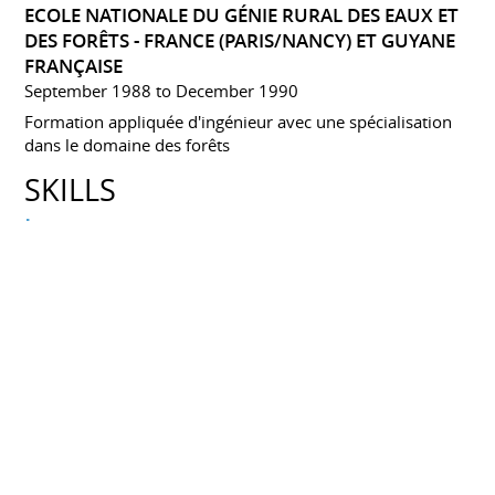
ECOLE NATIONALE DU GÉNIE RURAL DES EAUX ET
DES FORÊTS - FRANCE (PARIS/NANCY) ET GUYANE
FRANÇAISE
September 1988 to December 1990
Formation appliquée d'ingénieur avec une spécialisation
dans le domaine des forêts
SKILLS
Langues
Arabe : langue maternelle
Français : Lu, écrit, parlé
Anglais : Lu, écrit, parlé
Informatique
SIG : Arcview, ArcGis
Database : Access.
WEB : HTML.
Bureautique :Pack Office 2007 (Word,