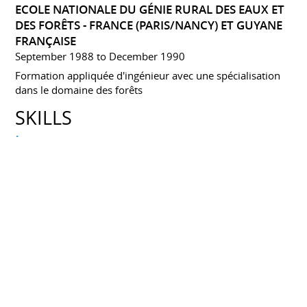
ECOLE NATIONALE DU GÉNIE RURAL DES EAUX ET
DES FORÊTS - FRANCE (PARIS/NANCY) ET GUYANE
FRANÇAISE
September 1988 to December 1990
Formation appliquée d'ingénieur avec une spécialisation
dans le domaine des forêts
SKILLS
Langues
Arabe : langue maternelle
Français : Lu, écrit, parlé
Anglais : Lu, écrit, parlé
Informatique
SIG : Arcview, ArcGis
Database : Access.
WEB : HTML.
Bureautique :Pack Office 2007 (Word,