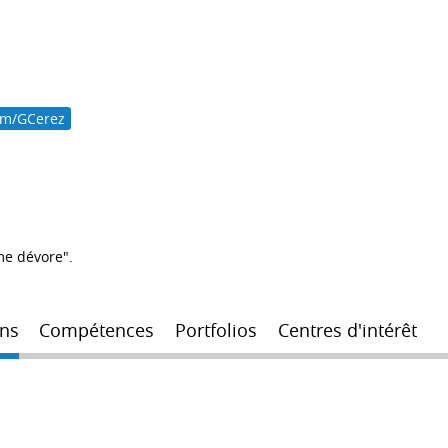
com/GCerez
me dévore".
ns
Compétences
Portfolios
Centres d'intérêt