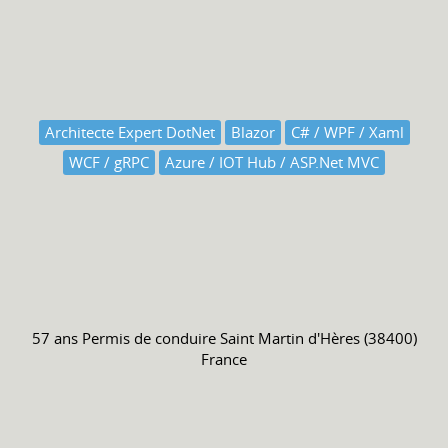
Architecte Expert DotNet
Blazor
C# / WPF / Xaml
WCF / gRPC
Azure / IOT Hub / ASP.Net MVC
57 ans
Permis de conduire
Saint Martin d'Hères (38400)
France