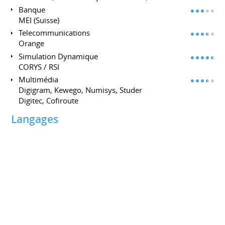
Banque
MEI (Suisse)
Telecommunications
Orange
Simulation Dynamique
CORYS / RSI
Multimédia
Digigram, Kewego, Numisys, Studer
Digitec, Cofiroute
Langages
C# / .Net
.Net Core 2.1 - .Net Framework 3.5 - 4.8
WPF / Xaml
C++ / MFC
WinForms
Unity 3D
Entity Framework
VSTO