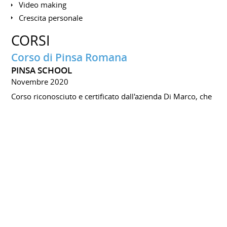
Video making
Crescita personale
CORSI
Corso di Pinsa Romana
PINSA SCHOOL
Novembre 2020
Corso riconosciuto e certificato dall'azienda Di Marco, che
fornisce tutte le nozioni e le tecniche di lavorazione per la
produzione dell'originale Pinsa Romana.
Argomenti appresi:
Il grano e la farina
Impasto e tecniche di lievitazione
La maturazione
Tecniche di realizzazione delle palline e di stesura
Gestione delle temperature
Precottura e cottura in relazione al forno