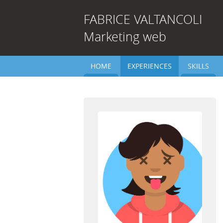
FABRICE
VALTANCOLI
Marketing web
HOME
EXPERIENCES
SKILLS