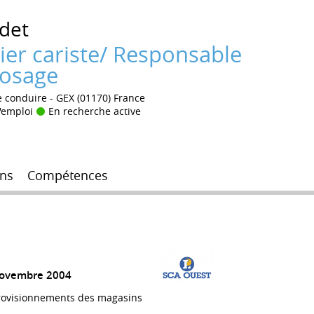
idet
er cariste/ Responsable
posage
e conduire
GEX (01170) France
'emploi
En recherche active
ns
Compétences
novembre 2004
rovisionnements des magasins