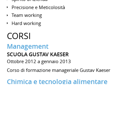
Precisione e Meticolosità
Team working
Hard working
CORSI
Management
SCUOLA GUSTAV KAESER
Ottobre 2012 a gennaio 2013
Corso di formazione manageriale Gustav Kaeser
Chimica e tecnologia alimentare
UNIVERSITÀ DEGLI STUDI DI PARMA
Settembre 1987 a novembre 1989
Scuola di specializzazione post laurea biennale a numero
chiuso con insegnamenti relativi al titolo del corso, inclusa
la microbiologia alimentare, la statistica e fondamenti di
marketing.
Chimica